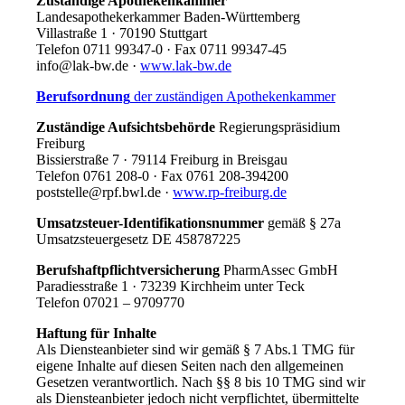
Zuständige Apothekenkammer
Landesapothekerkammer Baden-Württemberg
Villastraße 1
·
70190 Stuttgart
Telefon 0711 99347-0
·
Fax 0711 99347-45
info@lak-bw.de
·
www.lak-bw.de
Berufsordnung
der zuständigen Apothekenkammer
Zuständige Aufsichtsbehörde
Regierungspräsidium
Freiburg
Bissierstraße 7
·
79114 Freiburg in Breisgau
Telefon 0761 208-0
·
Fax 0761 208-394200
poststelle@rpf.bwl.de
·
www.rp-freiburg.de
Umsatzsteuer-Identifikationsnummer
gemäß § 27a
Umsatzsteuergesetz DE 458787225
Berufshaftpflichtversicherung
PharmAssec GmbH
Paradiesstraße 1
·
73239 Kirchheim unter Teck
Telefon 07021 – 9709770
Haftung für Inhalte
Als Diensteanbieter sind wir gemäß § 7 Abs.1 TMG für
eigene Inhalte auf diesen Seiten nach den allgemeinen
Gesetzen verantwortlich. Nach §§ 8 bis 10 TMG sind wir
als Diensteanbieter jedoch nicht verpflichtet, übermittelte